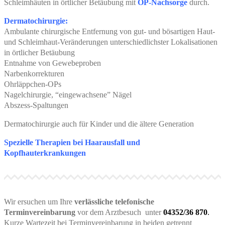
Schleimhäuten in örtlicher Betäubung mit
OP-Nachsorge
durch.
Dermatochirurgie:
Ambulante chirurgische Entfernung von gut- und bösartigen Haut-
und Schleimhaut-Veränderungen unterschiedlichster Lokalisationen
in örtlicher Betäubung
Entnahme von Gewebeproben
Narbenkorrekturen
Ohrläppchen-OPs
Nagelchirurgie, “eingewachsene” Nägel
Abszess-Spaltungen
Dermatochirurgie auch für Kinder und die ältere Generation
Spezielle Therapien bei Haarausfall und
Kopfhauterkrankungen
Wir ersuchen um Ihre
verlässliche telefonische
Terminvereinbarung
vor dem Arztbesuch unter
04352/36 870
.
Kurze Wartezeit bei Terminvereinbarung in beiden getrennt