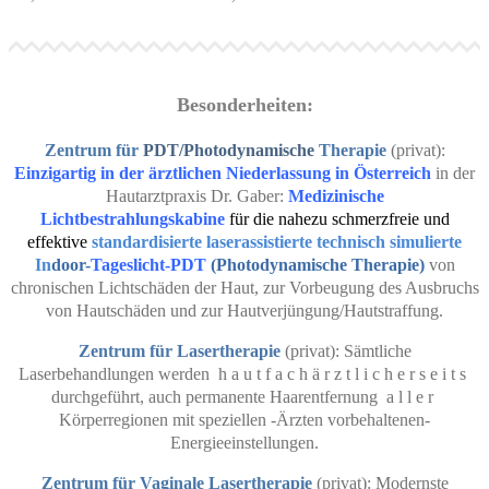
Besonderheiten:
Zentrum
für
PDT/Photodynamische
Therapie
(privat):
Einzigartig in der ärztlichen Niederlassung in Österreich
in der
Hautarztpraxis Dr. Gaber:
M
edizinische
Lichtbestrahlungskabine
für die nahezu schmerzfreie
und
e
ffektive
standardisierte laserassistierte technisch simulierte
In
door-
Tageslicht-PDT
(Photodynamische Therapie)
von
chronischen Lichtschäden der Haut, zur Vorbeugung des Ausbruchs
von Hautschäden und zur Hautverjüngung/Hautstraffung.
Zentrum für Lasertherapie
(privat): Sämtliche
Laserbehandlungen werden h a u t f a c h ä r z t l i c h e r s e i t s
durchgeführt, auch permanente Haarentfernung a l l e r
Körperregionen mit speziellen -Ärzten vorbehaltenen-
Energieeinstellungen.
Zentrum für Vaginale Lasertherapie
(privat): Modernste