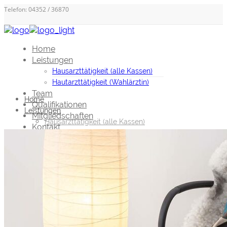
Telefon: 04352 / 36870
Home
Leistungen
Hausarzttätigkeit (alle Kassen)
Hautarzttätigkeit (Wahlärztin)
Team
Home
Qualifikationen
Leistungen
Mitgliedschaften
Hausarzttätigkeit (alle Kassen)
Kontakt
Hautarzttätigkeit (Wahlärztin)
Impressum
Team
Datenschutz
Qualifikationen
Mitgliedschaften
Kontakt
Impressum
Datenschutz