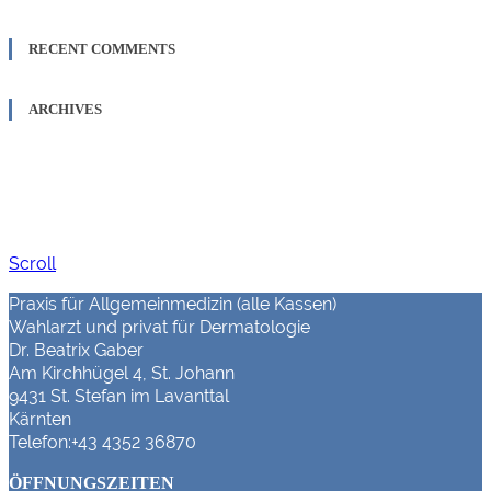
RECENT COMMENTS
ARCHIVES
Scroll
Praxis für Allgemeinmedizin (alle Kassen)
Wahlarzt und privat für Dermatologie
Dr. Beatrix Gaber
Am Kirchhügel 4, St. Johann
9431 St. Stefan im Lavanttal
Kärnten
Telefon:+43 4352 36870
ÖFFNUNGSZEITEN