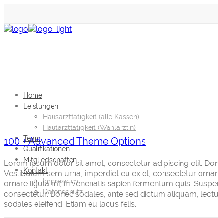
Home
Leistungen
Hausarzttätigkeit (alle Kassen)
Hautarzttätigkeit (Wahlärztin)
Team
100 + Advanced Theme Options
Qualifikationen
Mitgliedschaften
Lorem ipsum dolor sit amet, consectetur adipiscing elit. Do
Kontakt
Vestibulum sem urna, imperdiet eu ex et, consectetur orna
Impressum
ornare ligula mi, in venenatis sapien fermentum quis. Suspe
Datenschutz
consectetur. Donec sodales, ante sed dictum aliquam, lectus 
sodales eleifend. Etiam eu lacus felis.