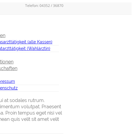
Telefon: 04352 / 36870
gen
sarzttätigkeit (alle Kassen)
tarzttätigkeit (Wahlärztin)
ationen
schaften
pressum
enschutz
ui at sodales rutrum.
dimentum volutpat. Praesent
a. Proin tempus eget nisi vel
n quis velit sit amet velit