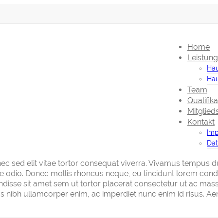
Home
Leistun
Hau
Hau
Team
Qualifik
Mitglied
Kontakt
Im
Dat
nec sed elit vitae tortor consequat viverra. Vivamus tempus d
re odio. Donec mollis rhoncus neque, eu tincidunt lorem con
ndisse sit amet sem ut tortor placerat consectetur ut ac mass
nibh ullamcorper enim, ac imperdiet nunc enim id risus. Aenea