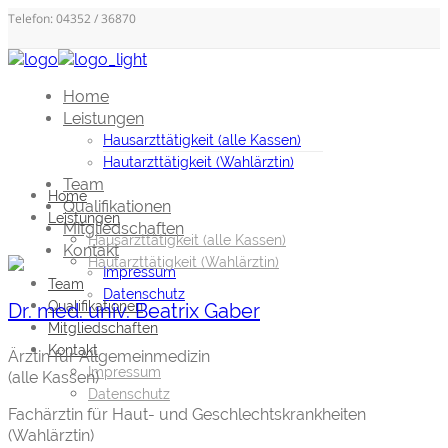
Telefon: 04352 / 36870
Home
Leistungen
Hausarzttätigkeit (alle Kassen)
Hautarzttätigkeit (Wahlärztin)
Team
Home
Qualifikationen
Leistungen
Mitgliedschaften
Hausarzttätigkeit (alle Kassen)
Kontakt
Hautarzttätigkeit (Wahlärztin)
Impressum
Team
Datenschutz
Qualifikationen
Dr. med. univ. Beatrix Gaber
Mitgliedschaften
Kontakt
Ärztin für Allgemeinmedizin
Impressum
(alle Kassen)
Datenschutz
Fachärztin für Haut- und Geschlechtskrankheiten
(Wahlärztin)